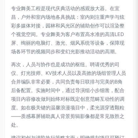
专业舞美工程是现代庆典活动的感观放大器。在宜
昌，户外和室内场地各具挑战：室内则注重声学与炫
彩多媒体对接，园林和风光区的辅助创作可以渲染整
个视觉空间。专业舞美为客户布置高水准的高清LED
屏、绚丽的电脑灯、激光、烟风系统等设备，保障现
场各环节的视频同步和变幻光影推动活动的高潮。
再次，人员与协作也是成功的枢纽。聘请优秀的司
仪、灯光技师、KV技术人员以及高效的场组管理人员
合并编队非常必要，共同负责每日联排与完美的B角
后备配置。实施时间中，通过导演组小步细凿，配合
项目内容修改做到始终对标既定创意范畴互动性的调
度。如在极关键的温馨浪漫项目中，柔光源穿透颗粒
——质感幕屏辅助真人背景剪辑影像都是常见致胜之
处。
建议初创与进阶执行策略方面：明确规划项目可预订