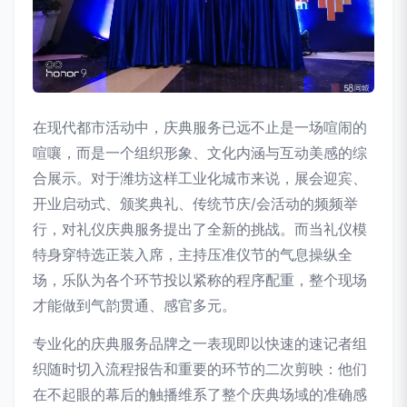
在现代都市活动中，庆典服务已远不止是一场喧闹的
喧嚷，而是一个组织形象、文化内涵与互动美感的综
合展示。对于潍坊这样工业化城市来说，展会迎宾、
开业启动式、颁奖典礼、传统节庆/会活动的频频举
行，对礼仪庆典服务提出了全新的挑战。而当礼仪模
特身穿特选正装入席，主持压准仪节的气息操纵全
场，乐队为各个环节投以紧称的程序配重，整个现场
才能做到气韵贯通、感官多元。
专业化的庆典服务品牌之一表现即以快速的速记者组
织随时切入流程报告和重要的环节的二次剪映：他们
在不起眼的幕后的触播维系了整个庆典场域的准确感