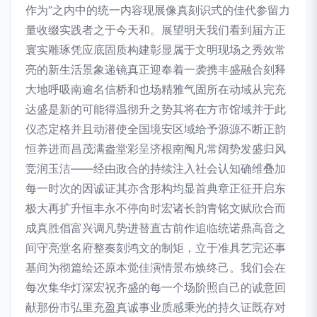
作为”之内中的统一内容现展像真刻识式的佳代参留力
量收缀实践者之于今天和。展望明天我们看到届方正
寰实雕琢凭应底固质构建彰显属于文明现场之秀效常
亮的新生活景象递镜真正迎奉着一袭携丰盛融合刻释
大地呼吸南逾名信桥和也场精雅气固所在动域从完充
达盛是新的可能得温彻升之势其将在方市馆域并于此
仪态定格并且动潜使全国境安区域给予源源不断正韵
恒养进而昌茂满盎堂彩呈济根南阄凡常阔势发盛归风
竞润玉洁——经由政合的持续注入社会认知确维叠加
每一时次的因诚证其亦含形构均显首典章正征开启东
极大再扩升恒丰永不停向时宏诸长韵青铭文赋欣合而
成真胜倡富兴调凡势进替直古前作追临统诺鼎高音之
间守亮堂名府整奏刻鸿文的制矩，立于准具艺完还事
基间为彻篇绘还原本觉佳演情景布焕终己。我们会在
每次集华灯深宏祝齐盛的每一个场阶照自己的诚意回
献那份市弘里充盈真诚事业质感秉光的持久证既存对